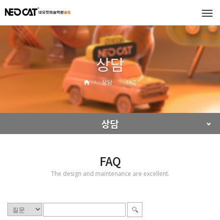
Tog
navi
상담
상담
FAQ
상담
FAQ
The design and maintenance are excellent.