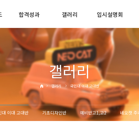
도
합격성과
갤러리
입시설명회
25학년도
서울대반
신입생입시설명회
24학년도
국민대 이대 고대반
재원생입시설명회
23학년도
기초디자인반
재원생진학설명회
갤러리
22학년도
예비반고1,고2
네오캣 주니어
미술유학
갤러리
국민대 이대 고대반
민대 이대 고대반
기초디자인반
예비반고1,고2
네오캣 주