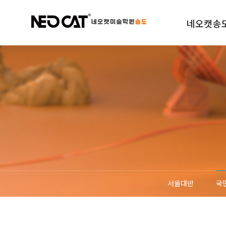
네오캣송
학원소개
규정안내
오시는길
서울대반
국